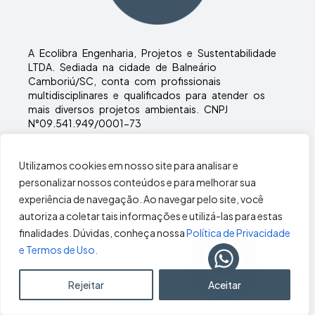
A Ecolibra Engenharia, Projetos e Sustentabilidade
LTDA. Sediada na cidade de Balneário
Camboriú/SC, conta com profissionais
multidisciplinares e qualificados para atender os
mais diversos projetos ambientais. CNPJ
N°09.541.949/0001-73
Copyright © ecolibra | Desenvolvimento:
Agência Inside
Utilizamos cookies em nosso site para analisar e
personalizar nossos conteúdos e para melhorar sua
experiência de navegação. Ao navegar pelo site, você
Horário de Atendimento
autoriza a coletar tais informações e utilizá-las para estas
Segunda à sexta-feira
finalidades. Dúvidas, conheça nossa
Política de Privacidade
Das 8h00 às 18h00
e Termos de Uso.
Rejeitar
Aceitar