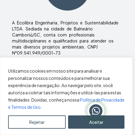
A Ecolibra Engenharia, Projetos e Sustentabilidade
LTDA. Sediada na cidade de Balneário
Camboriú/SC, conta com profissionais
multidisciplinares e qualificados para atender os
mais diversos projetos ambientais. CNPJ
N°09.541.949/0001-73
Copyright © ecolibra | Desenvolvimento:
Agência Inside
Utilizamos cookies em nosso site para analisar e
personalizar nossos conteúdos e para melhorar sua
experiência de navegação. Ao navegar pelo site, você
Horário de Atendimento
autoriza a coletar tais informações e utilizá-las para estas
Segunda à sexta-feira
finalidades. Dúvidas, conheça nossa
Política de Privacidade
Das 8h00 às 18h00
e Termos de Uso.
Rejeitar
Aceitar