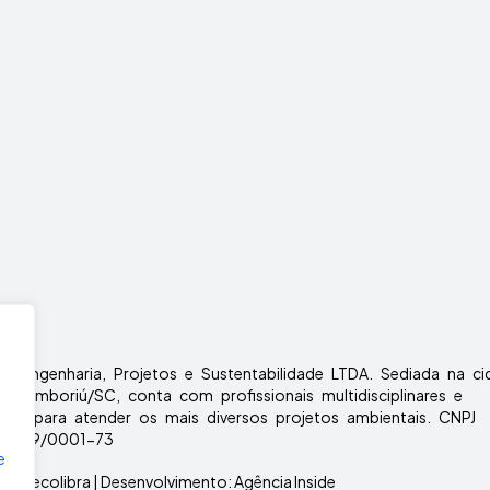
bra Engenharia, Projetos e Sustentabilidade LTDA. Sediada na c
o Camboriú/SC, conta com profissionais multidisciplinares e
cados para atender os mais diversos projetos ambientais. CNPJ
1.949/0001-73
e
t © ecolibra | Desenvolvimento:
Agência Inside