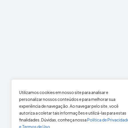
Utilizamos cookies em nosso site para analisar e
A Ecoli
personalizar nossos conteúdos e para melhorar sua
Balneári
experiência de navegação. Ao navegar pelo site, você
qualifi
autoriza a coletar tais informações e utilizá-las para estas
N°09.54
finalidades. Dúvidas, conheça nossa
Política de Privacidad
Copyrigh
e Termos de Uso.