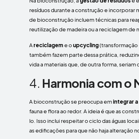
Na bioconstrução, a
gestão de resíduos
é e
resíduos durante a construção e incorporar m
de bioconstrução incluem técnicas para reap
reutilização de madeira ou a reciclagem de 
A
reciclagem
e o
upcycling
(transformação 
também fazem parte dessa prática, reduzin
vida a materiais que, de outra forma, seriam
4.
Harmonia com o 
A bioconstrução se preocupa em
integrar 
fauna e flora ao redor. A ideia é que as co
lo. Isso inclui respeitar o ciclo das águas l
as edificações para que não haja alteração n