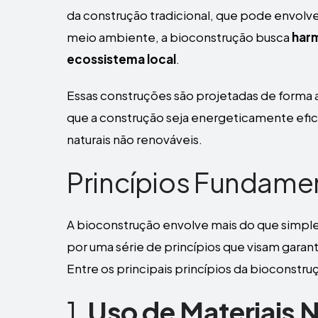
da construção tradicional, que pode envolver
meio ambiente, a bioconstrução busca
harm
ecossistema local
.
Essas construções são projetadas de forma 
que a construção seja energeticamente efici
naturais não renováveis.
Princípios Fundame
A bioconstrução envolve mais do que simple
por uma série de princípios que visam garant
Entre os principais princípios da bioconstr
1.
Uso de Materiais N