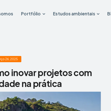
somos
Portfólio
Estudos ambientais
B
rço 26, 2025
o inovar projetos com
idade na prática