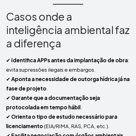
Casos onde a
inteligência ambiental faz
a diferença
✔
Identifica APPs antes da implantação de obra
:
evita supressões ilegais e embargos.
✔
Aponta a necessidade de outorga hídrica já na
fase de projeto
.
✔
Garante que a documentação seja
protocolada em tempo hábil
.
✔
Orienta o tipo de estudo necessário para
licenciamento
(EIA/RIMA, RAS, PCA, etc.).
✔
Facilita negociação com órgãos ambientais