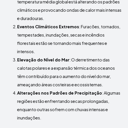
temperatura média global está alterando os padrões
climáticos e provocando ondas de calor mais intensas
e duradouras.
Eventos Climáticos Extremos
: Furacões, tornados,
tempestades, inundações, secas e incêndios
florestais estão se tornando mais frequentes e
intensos.
Elevação do Nível do Mar
: O derretimento das
calotas polares e a expansão térmica dos oceanos
têm contribuído para o aumento do nível do mar,
ameaçando áreas costeiras e ecossistemas.
Alterações nos Padrões de Precipitação
: Algumas
regiões estão enfrentando secas prolongadas,
enquanto outras sofrem com chuvas intensas e
inundações.